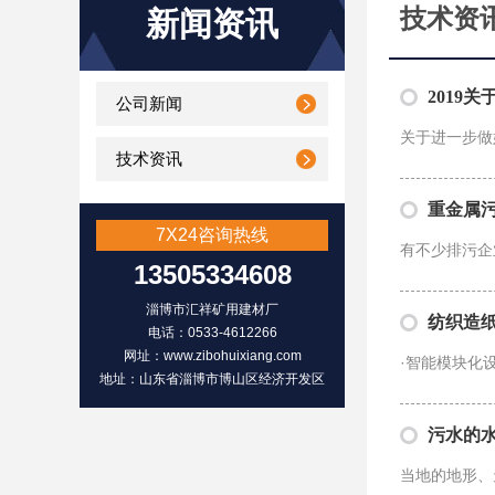
技术资
新闻资讯
2019
公司新闻
关于进一步做
技术资讯
重金属
7X24咨询热线
有不少排污企
13505334608
淄博市汇祥矿用建材厂
纺织造
电话：0533-4612266
网址：www.zibohuixiang.com
·智能模块化
地址：山东省淄博市博山区经济开发区
污水的
当地的地形、